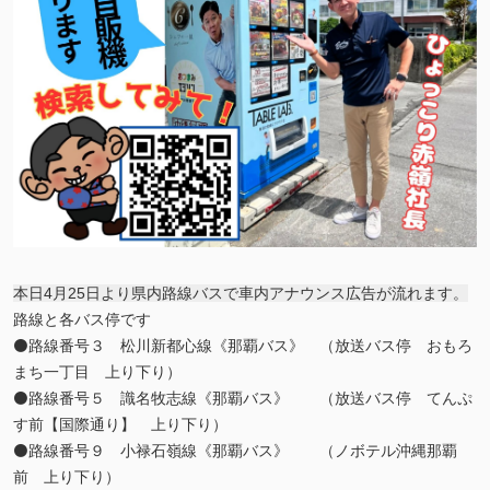
本日4月25日より県内路線バスで車内アナウンス広告が流れます。
路線と各バス停です
⚫️路線番号３ 松川新都心線《那覇バス》 （放送バス停 おもろ
まち一丁目 上り下り）
⚫️路線番号５ 識名牧志線《那覇バス》 （放送バス停 てんぷ
す前【国際通り】 上り下り）
⚫️路線番号９ 小禄石嶺線《那覇バス》 （ノボテル沖縄那覇
前 上り下り）