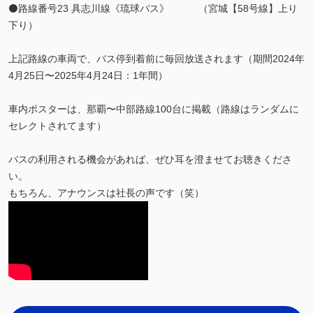
⚫️路線番号23 具志川線《琉球バス》 （宮城【58号線】上り
下り）
上記路線の車両で、バス停到着前に毎回放送されます（期間2024年
4月25日〜2025年4月24日：1年間）
車内ポスターは、那覇〜中部路線100台に掲載（路線はランダムに
セレクトされてます）
バスの利用される機会があれば、ぜひ耳を澄ませてお聴きくださ
い。
もちろん、アナウンスは社長の声です（笑）