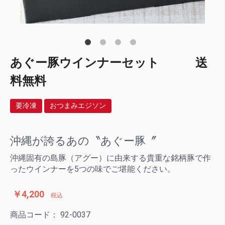
あぐー豚ウインナーセット 送
料無料
要冷凍
おつまみエジソン
沖縄が誇るあの〝あぐー豚〞
沖縄固有の島豚（アグー）に由来する貴重な銘柄豚で作
ったウインナーを5つの味でご堪能ください。
￥4,200
税込
商品コード：
92-0037