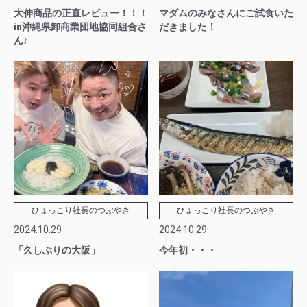
大伸商品の正直レビュー！！！
マダムのみなさんにご試食いた
in沖縄県卸商業団地協同組合さ
だきました！
ん♪
ひょっこり社長のつぶやき
ひょっこり社長のつぶやき
2024.10.29
2024.10.29
「久しぶりの大阪」
今年初・・・