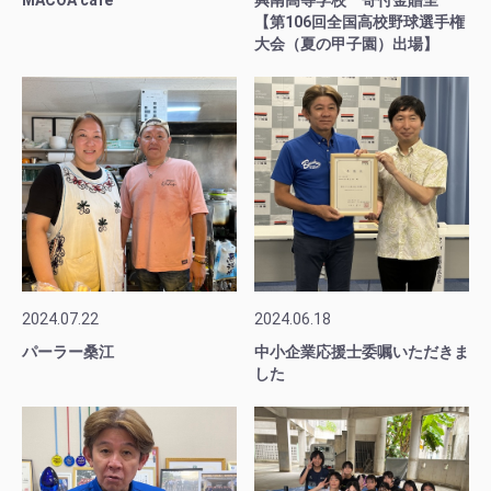
MACOA cafe
興南高等学校 寄付金贈呈
【第106回全国高校野球選手権
大会（夏の甲子園）出場】
2024.07.22
2024.06.18
パーラー桑江
中小企業応援士委嘱いただきま
した